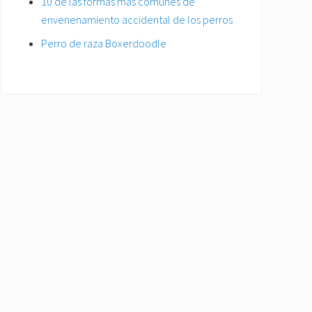
10 de las formas más comunes de
envenenamiento accidental de los perros
Perro de raza Boxerdoodle