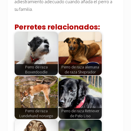
adiestramiento adecuado cuando añada el perro a
su familia.
Perretes relacionados:
Perro de raza
Perro de raza alemana
Boxerdoodle
de raza Sheprador
Perro de raza
Perro de raza Retriever
Lundehund noruego
de Pelo Liso