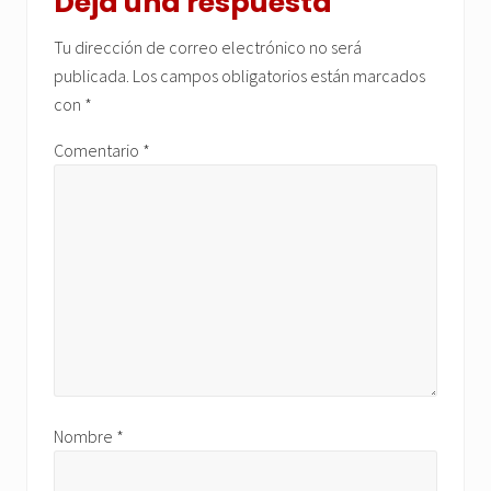
con
Deja una respuesta
los
Tu dirección de correo electrónico no será
lectores
publicada.
Los campos obligatorios están marcados
con
*
Comentario
*
Nombre
*