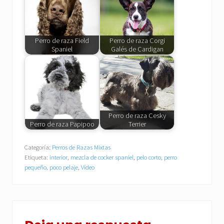
Perro de raza Field
Perro de raza Corgi
Spaniel
Galés de Cardigan
Perro de raza Cesky
Perro de raza Papipoo
Terrier
Categoría:
Perros de Razas Mixtas
Etiqueta:
interior
,
mezcla de cocker spaniel
,
pelo corto
,
perro
pequeño
,
poco pelaje
,
Vídeo
Interacciones