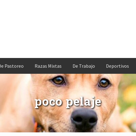
De Pastoreo
Razas Mixtas
De Trabajo
Deportivos
poco pelaje