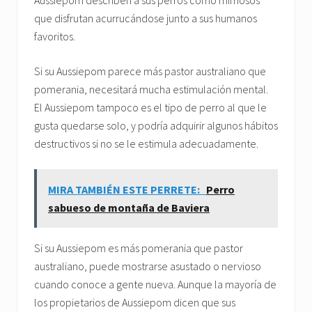
Aussiepom describen a sus perros como mimosos
que disfrutan acurrucándose junto a sus humanos
favoritos.
Si su Aussiepom parece más pastor australiano que
pomerania, necesitará mucha estimulación mental.
El Aussiepom tampoco es el tipo de perro al que le
gusta quedarse solo, y podría adquirir algunos hábitos
destructivos si no se le estimula adecuadamente.
MIRA TAMBIÉN ESTE PERRETE:
Perro
sabueso de montaña de Baviera
Si su Aussiepom es más pomerania que pastor
australiano, puede mostrarse asustado o nervioso
cuando conoce a gente nueva. Aunque la mayoría de
los propietarios de Aussiepom dicen que sus