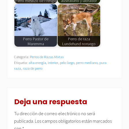
Perro mestizo de Frengle
australiano y labrador
Perro Pastor de
Perro de raza
Maremma
Lundehund noruego
Categoría:
Perros de Razas Mixtas
Etiqueta:
alta energía
,
interior
,
pelo largo
,
perro mediano
,
pura
raza
,
raza de perro
Interacciones
con
Deja una respuesta
los
Tu dirección de correo electrónico no será
lectores
publicada.
Los campos obligatorios están marcados
con
*