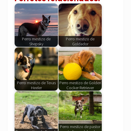
Perro mestizo de
Perro mestizo de
Shepsky
Goldador
Perro mestizo de Texas
Perro mestizo de Golden
Heeler
Cocker Retriever
Perro mestizo de pastor