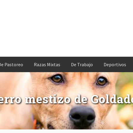
De Pastoreo
Razas Mixtas
De Trabajo
Deportivos
erro mestizo de Goldad