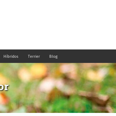
Híbridos
Terrier
Blog
or