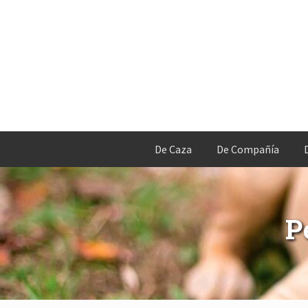
De Caza
De Compañía
P