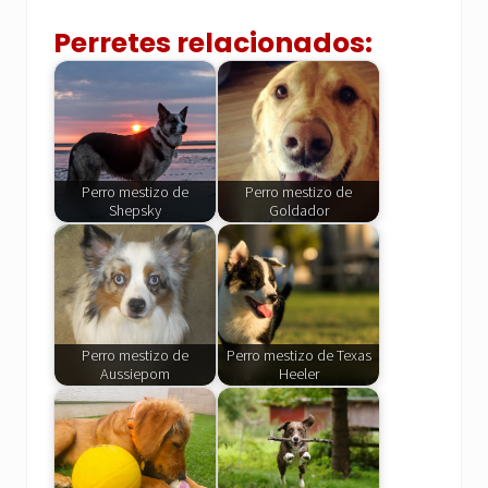
Perretes relacionados:
Perro mestizo de
Perro mestizo de
Shepsky
Goldador
Perro mestizo de
Perro mestizo de Texas
Aussiepom
Heeler