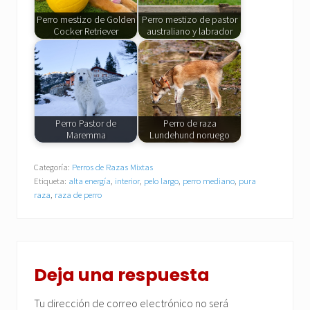
Perro mestizo de Golden
Perro mestizo de pastor
Cocker Retriever
australiano y labrador
Perro Pastor de
Perro de raza
Maremma
Lundehund noruego
Categoría:
Perros de Razas Mixtas
Etiqueta:
alta energía
,
interior
,
pelo largo
,
perro mediano
,
pura
raza
,
raza de perro
Interacciones
con
Deja una respuesta
los
Tu dirección de correo electrónico no será