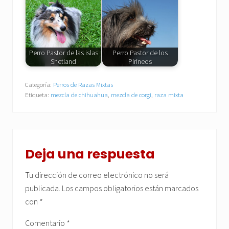
Perro Pastor de las islas
Perro Pastor de los
Shetland
Pirineos
Categoría:
Perros de Razas Mixtas
Etiqueta:
mezcla de chihuahua
,
mezcla de corgi
,
raza mixta
Interacciones
con
Deja una respuesta
los
Tu dirección de correo electrónico no será
lectores
publicada.
Los campos obligatorios están marcados
con
*
Comentario
*