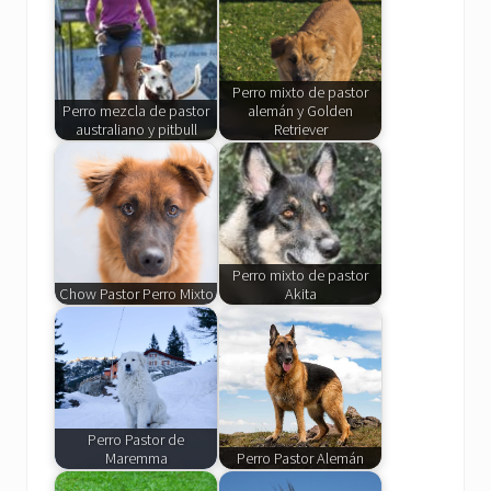
Perro mixto de pastor
Perro mezcla de pastor
alemán y Golden
australiano y pitbull
Retriever
Perro mixto de pastor
Chow Pastor Perro Mixto
Akita
Perro Pastor de
Maremma
Perro Pastor Alemán