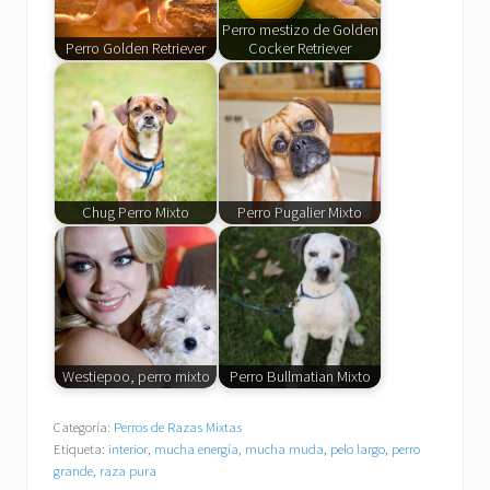
Perro mestizo de Golden
Perro Golden Retriever
Cocker Retriever
Chug Perro Mixto
Perro Pugalier Mixto
Westiepoo, perro mixto
Perro Bullmatian Mixto
Categoría:
Perros de Razas Mixtas
Etiqueta:
interior
,
mucha energía
,
mucha muda
,
pelo largo
,
perro
grande
,
raza pura