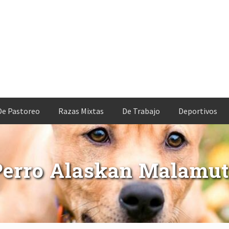
De Pastoreo
Razas Mixtas
De Trabajo
Deportivos
Perro Alaskan Malamut