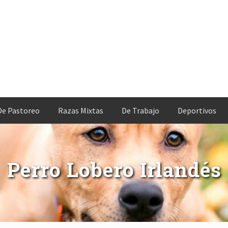
De Pastoreo
Razas Mixtas
De Trabajo
Deportivos
Perro Lobero Irlandés