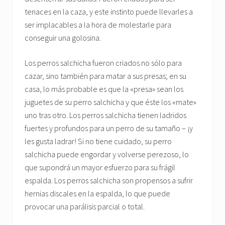
tenaces en la caza, y este instinto puede llevarles a
ser implacables a la hora de molestarle para
conseguir una golosina.
Los perros salchicha fueron criados no sólo para
cazar, sino también para matar a sus presas; en su
casa, lo más probable es que la «presa» sean los
juguetes de su perro salchicha y que éste los «mate»
uno tras otro. Los perros salchicha tienen ladridos
fuertes y profundos para un perro de su tamaño – ¡y
les gusta ladrar! Si no tiene cuidado, su perro
salchicha puede engordar y volverse perezoso, lo
que supondrá un mayor esfuerzo para su frágil
espalda. Los perros salchicha son propensos a sufrir
hernias discales en la espalda, lo que puede
provocar una parálisis parcial o total.