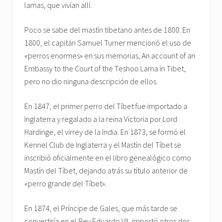
lamas, que vivían allí.
Poco se sabe del mastín tibetano antes de 1800. En
1800, el capitán Samuel Turner mencionó el uso de
«perros enormes» en sus memorias, An account of an
Embassy to the Court of the Teshoo Lama in Tibet,
pero no dio ninguna descripción de ellos.
En 1847, el primer perro del Tíbet fue importado a
Inglaterra y regalado a la reina Victoria por Lord
Hardinge, el virrey de la India. En 1873, se formó el
Kennel Club de Inglaterra y el Mastín del Tíbet se
inscribió oficialmente en el libro genealógico como
Mastín del Tíbet, dejando atrás su título anterior de
«perro grande del Tíbet».
En 1874, el Príncipe de Gales, que más tarde se
convertiría en el Rey Eduardo VII, importó otros dos