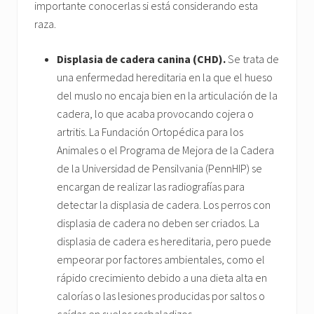
importante conocerlas si está considerando esta
raza.
Displasia de cadera canina (CHD).
Se trata de
una enfermedad hereditaria en la que el hueso
del muslo no encaja bien en la articulación de la
cadera, lo que acaba provocando cojera o
artritis. La Fundación Ortopédica para los
Animales o el Programa de Mejora de la Cadera
de la Universidad de Pensilvania (PennHIP) se
encargan de realizar las radiografías para
detectar la displasia de cadera. Los perros con
displasia de cadera no deben ser criados. La
displasia de cadera es hereditaria, pero puede
empeorar por factores ambientales, como el
rápido crecimiento debido a una dieta alta en
calorías o las lesiones producidas por saltos o
caídas en suelos resbaladizos.