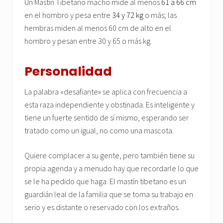
Un Mastín Tibetano macho mide al menos
61 a 66 cm
en el hombro y pesa entre
34 y 72 kg
o más; las
hembras miden al menos 60 cm de alto en el
hombro y pesan entre 30 y 65 o más kg.
Personalidad
La palabra «desafiante» se aplica con frecuencia a
esta raza independiente y obstinada. Es inteligente y
tiene un fuerte sentido de sí mismo, esperando ser
tratado como un igual, no como una mascota.
Quiere complacer a su gente, pero también tiene su
propia agenda y a menudo hay que recordarle lo que
se le ha pedido que haga. El mastín tibetano es un
guardián leal de la familia que se toma su trabajo en
serio y es distante o reservado con los extraños.