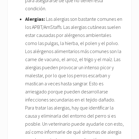
para asegurarse de que no tienen esta
condición.
Alergias:
Las alergias son bastante comunes en
los APBT/AmStaffs. Las alergias cutáneas suelen
estar causadas por alérgenos ambientales
como las pulgas, la hierba, el polen y el polvo.
Los alérgenos alimentarios más comunes son la
carne de vacuno, el arroz, el trigo y el maíz. Las
alergias pueden provocar un intenso picor y
malestar, por lo que los perros escarban y
mastican a veces hasta sangrar. Esto es
arriesgado porque pueden desarrollarse
infecciones secundarias en el tejido dañado.
Para tratar las alergias, hay que identificar la
causa y eliminarla del entorno del perro si es
posible. Un veterinario puede ayudarle con esto,
así como informarle de qué síntomas de alergia