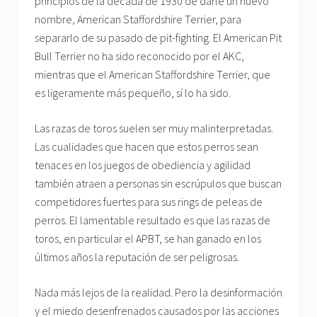
principios de la década de 1930 de darle un nuevo
nombre, American Staffordshire Terrier, para
separarlo de su pasado de pit-fighting. El American Pit
Bull Terrier no ha sido reconocido por el AKC,
mientras que el American Staffordshire Terrier, que
es ligeramente más pequeño, sí lo ha sido.
Las razas de toros suelen ser muy malinterpretadas.
Las cualidades que hacen que estos perros sean
tenaces en los juegos de obediencia y agilidad
también atraen a personas sin escrúpulos que buscan
competidores fuertes para sus rings de peleas de
perros. El lamentable resultado es que las razas de
toros, en particular el APBT, se han ganado en los
últimos años la reputación de ser peligrosas.
Nada más lejos de la realidad. Pero la desinformación
y el miedo desenfrenados causados por las acciones