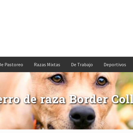
De Pastoreo
Razas Mixtas
De Trabajo
Deportivos
erro de raza Border Coll