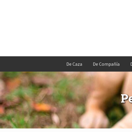
De Caza
De Compañía
P