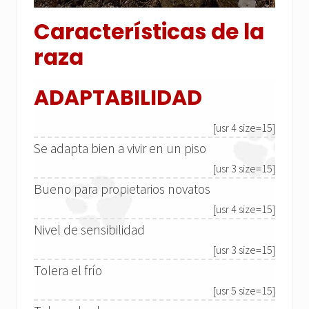
Características de la
raza
ADAPTABILIDAD
[usr 4 size=15]
Se adapta bien a vivir en un piso
[usr 3 size=15]
Bueno para propietarios novatos
[usr 4 size=15]
Nivel de sensibilidad
[usr 3 size=15]
Tolera el frío
[usr 5 size=15]