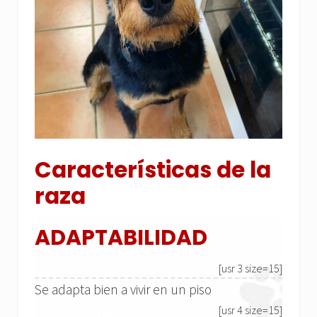
Características de la
raza
ADAPTABILIDAD
[usr 3 size=15]
Se adapta bien a vivir en un piso
[usr 4 size=15]