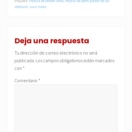
Etiqueta:
mezcla de border collie
,
mezcla de perro pastor de las
shetland
,
raza mixta
Interacciones
con
Deja una respuesta
los
Tu dirección de correo electrónico no será
lectores
publicada.
Los campos obligatorios están marcados
con
*
Comentario
*