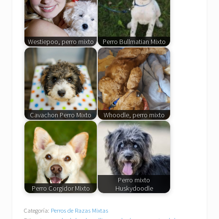
Westiepoo, perro mixto
Perro Bullmatian Mixto
Cavachon Perro Mixto
Whoodle, perro mixto
Perro mixto
Perro Corgidor Mixto
Huskydoodle
Categoría:
Perros de Razas Mixtas