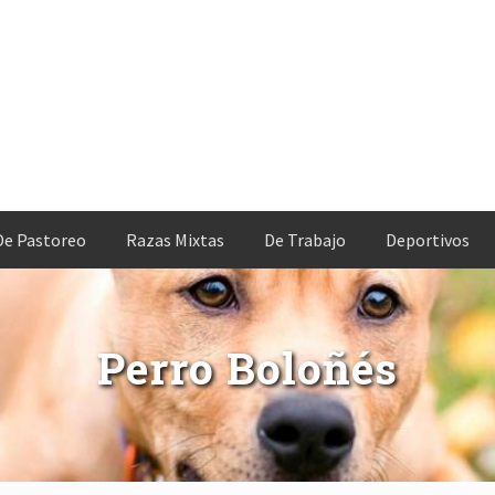
De Pastoreo
Razas Mixtas
De Trabajo
Deportivos
Perro Boloñés