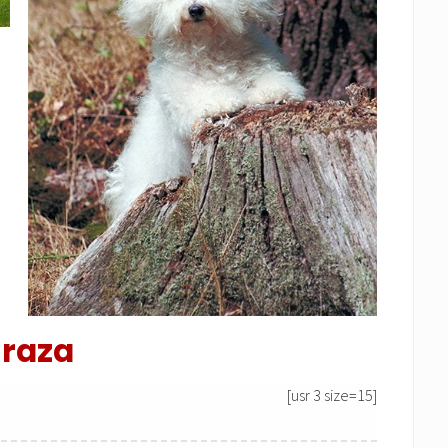
 raza
[usr 3 size=15]