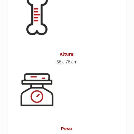
Altura
:
66 a 76 cm
Peso
: