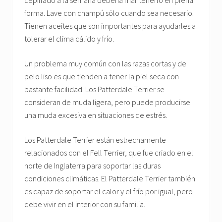
cepillado a la semana debería mantenerlo en plena
forma. Lave con champú sólo cuando sea necesario.
Tienen aceites que son importantes para ayudarles a
tolerar el clima cálido y frío.
Un problema muy común con las razas cortas y de
pelo liso es que tienden a tener la piel seca con
bastante facilidad. Los Patterdale Terrier se
consideran de muda ligera, pero puede producirse
una muda excesiva en situaciones de estrés.
Los Patterdale Terrier están estrechamente
relacionados con el Fell Terrier, que fue criado en el
norte de Inglaterra para soportar las duras
condiciones climáticas. El Patterdale Terrier también
es capaz de soportar el calor y el frío por igual, pero
debe vivir en el interior con su familia.