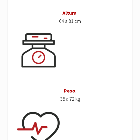
Altura
:
64 a 81 cm
Peso
:
38 a 72 kg