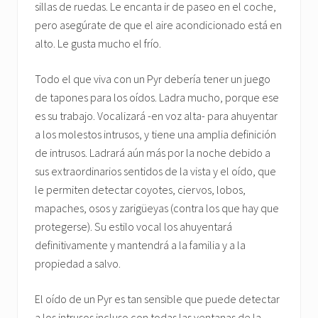
sillas de ruedas. Le encanta ir de paseo en el coche,
pero asegúrate de que el aire acondicionado está en
alto. Le gusta mucho el frío.
Todo el que viva con un Pyr debería tener un juego
de tapones para los oídos. Ladra mucho, porque ese
es su trabajo. Vocalizará -en voz alta- para ahuyentar
a los molestos intrusos, y tiene una amplia definición
de intrusos. Ladrará aún más por la noche debido a
sus extraordinarios sentidos de la vista y el oído, que
le permiten detectar coyotes, ciervos, lobos,
mapaches, osos y zarigüeyas (contra los que hay que
protegerse). Su estilo vocal los ahuyentará
definitivamente y mantendrá a la familia y a la
propiedad a salvo.
El oído de un Pyr es tan sensible que puede detectar
a los intrusos incluso con todas las ventanas de la