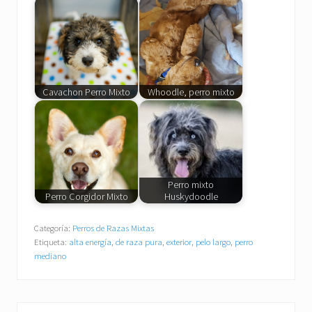
Cavachon Perro Mixto
Whoodle, perro mixto
Perro mixto
Perro Corgidor Mixto
Huskydoodle
Categoría:
Perros de Razas Mixtas
Etiqueta:
alta energía
,
de raza pura
,
exterior
,
pelo largo
,
perro
mediano