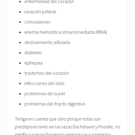
enfermedad del corazón
luxación patelar
convulsiones
anemia hemolítica inmunomediada (IMHA)
deslizamiento asfixiado
diabetes
epilepsia
trastornos del corazón
infecciones del oído
problemas de la piel
problemas del tracto digestivo
Tenga en cuenta que sólo porque estas son
predisposiciones en las razas Dachshund y Poodle, no
significa que un Doxiepoo singular vaya a heredar