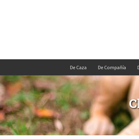
De Caza
De Compañía
C