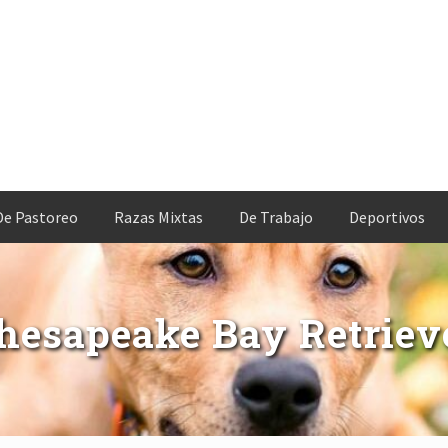
De Pastoreo
Razas Mixtas
De Trabajo
Deportivos
hesapeake Bay Retriev