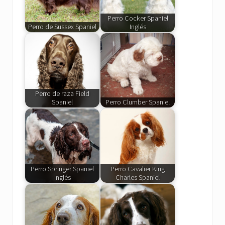
Perro Cocker Spaniel
Perro de Sussex Spaniel
Inglés
Perro de raza Field
Spaniel
Perro Clumber Spaniel
Perro Springer Spaniel
Perro Cavalier King
Inglés
Charles Spaniel