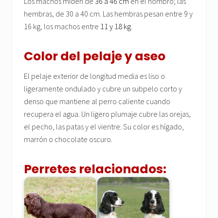
Los machos miden de
36 a 46 cm
en el hombro; las
hembras, de 30 a 40 cm. Las hembras pesan entre 9 y
16 kg, los machos entre
11 y 18 kg
.
Color del pelaje y aseo
El pelaje exterior de longitud media es liso o
ligeramente ondulado y cubre un subpelo corto y
denso que mantiene al perro caliente cuando
recupera el agua. Un ligero plumaje cubre las orejas,
el pecho, las patas y el vientre. Su color es hígado,
marrón o chocolate oscuro.
Perretes relacionados: