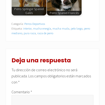
Perro Springer Spaniel
Galés
Perro Spaniel Francés
Categoría:
Perros Deportivos
Etiqueta:
interior
,
mucha energía
,
mucha muda
,
pelo largo
,
perro
mediano
,
pura raza
,
raza de perro
Interacciones
con
Deja una respuesta
los
Tu dirección de correo electrónico no será
lectores
publicada.
Los campos obligatorios están marcados
con
*
Comentario
*