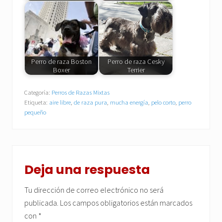
Perro de raza Boston
Perro de raza Cesky
Boxer
Terrier
Categoría:
Perros de Razas Mixtas
Etiqueta:
aire libre
,
de raza pura
,
mucha energía
,
pelo corto
,
perro
pequeño
Interacciones
con
Deja una respuesta
los
Tu dirección de correo electrónico no será
lectores
publicada.
Los campos obligatorios están marcados
con
*