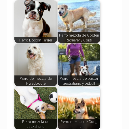
Perro mezcla de Golden
Perro Boston Terrier
Retriever y Corgi
Perro de mezcla de
Perro mezcla de pastor
Pyredoodle
australiano y pitbull
Perro mezcla de
Perro mezcla de Corgi
Jackshund
Inu