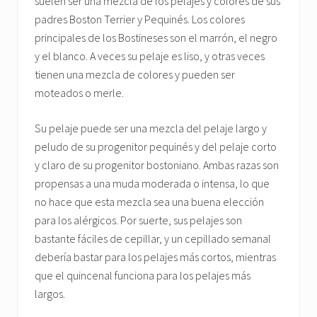
suelen ser una mezcla de los pelajes y colores de sus
padres Boston Terrier y Pequinés. Los colores
principales de los Bostineses son el marrón, el negro
y el blanco. A veces su pelaje es liso, y otras veces
tienen una mezcla de colores y pueden ser
moteados o merle.
Su pelaje puede ser una mezcla del pelaje largo y
peludo de su progenitor pequinés y del pelaje corto
y claro de su progenitor bostoniano. Ambas razas son
propensas a una muda moderada o intensa, lo que
no hace que esta mezcla sea una buena elección
para los alérgicos. Por suerte, sus pelajes son
bastante fáciles de cepillar, y un cepillado semanal
debería bastar para los pelajes más cortos, mientras
que el quincenal funciona para los pelajes más
largos.