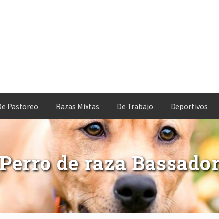
De Pastoreo
Razas Mixtas
De Trabajo
Deportivos
Perro de raza Bassado