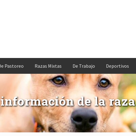
De Pastoreo
Razas Mixtas
De Trabajo
Deportivos
información de la raza